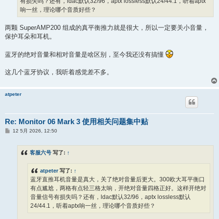
有损失吗？还有，ldac默认32/96，aptx lossless默认24/44.1，听着aptx
响一丝，理论哪个音质好些？
两颗 SuperAMP200 组成的真平衡推力就是很大，所以一定要关小音量，
保护耳朵和耳机。
蓝牙的绝对音量和相对音量是啥区别，至今我还没有搞懂
这几个蓝牙协议，我听着感觉差不多。
atpeter
Re: Monitor 06 Mark 3 使用相关问题集中贴
帖
12 5月 2026, 12:50
子
客服六号
写了:
↑
atpeter
写了:
↑
蓝牙直推耳机音量是真大，关了绝对音量后更大。300欧大耳平衡口
有点尴尬，两格有点轻三格太响，开绝对音量四格正好。这样开绝对
音量信号有损失吗？还有，ldac默认32/96，aptx lossless默认
24/44.1，听着aptx响一丝，理论哪个音质好些？