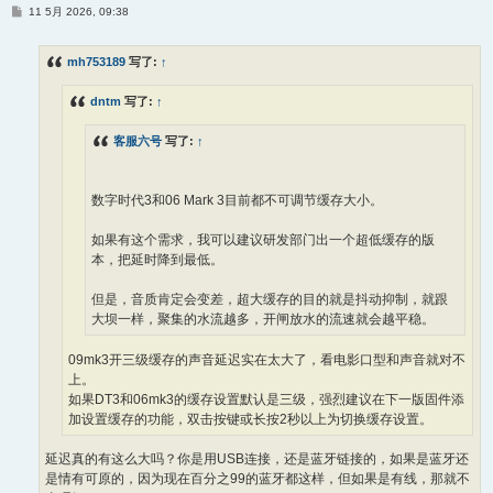
帖
11 5月 2026, 09:38
子
mh753189
写了:
↑
dntm
写了:
↑
客服六号
写了:
↑
数字时代3和06 Mark 3目前都不可调节缓存大小。
如果有这个需求，我可以建议研发部门出一个超低缓存的版
本，把延时降到最低。
但是，音质肯定会变差，超大缓存的目的就是抖动抑制，就跟
大坝一样，聚集的水流越多，开闸放水的流速就会越平稳。
09mk3开三级缓存的声音延迟实在太大了，看电影口型和声音就对不
上。
如果DT3和06mk3的缓存设置默认是三级，强烈建议在下一版固件添
加设置缓存的功能，双击按键或长按2秒以上为切换缓存设置。
延迟真的有这么大吗？你是用USB连接，还是蓝牙链接的，如果是蓝牙还
是情有可原的，因为现在百分之99的蓝牙都这样，但如果是有线，那就不