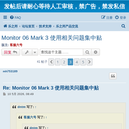
发帖后请耐心等待人工审核，禁广告，禁发私信
FAQ
注册
登录
搜
乐之邦
论坛首页
技术支持
乐之邦产品交流
索
Monitor 06 Mark 3 使用相关问题集中贴
版主:
客服六号
搜索
高级搜索
回复
1
2
3
4
5
上一页
下一页
41 帖子
mh753189
Re: Monitor 06 Mark 3 使用相关问题集中贴
帖
10 5月 2026, 08:49
子
dntm
写了:
↑
客服六号
写了:
↑
dntm
写了:
↑