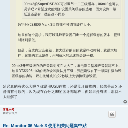
09mk3的SuperDSP300可以调节一二三级缓存，06mk3也可以
调节吧？希望这次能增加设置关闭缓存的选项，因为设到一级
延迟还是有一些音画不同步
数字时代3和06 Mark 3目前都不可调节缓存大小。
如果有这个需求，我可以建议研发部门出一个超低缓存的版本，把延
时降到最低。
但是，音质肯定会变差，超大缓存的目的就是抖动抑制，就跟大坝一
样，聚集的水流越多，开闸放水的流速就会越平稳。
09mk3开三级缓存的声音延迟实在太大了，看电影口型和声音就对不上。
如果DT3和06mk3的缓存设置默认是三级，强烈建议在下一版固件添加设
置缓存的功能，双击按键或长按2秒以上为切换缓存设置。
延迟真的有这么大吗？你是用USB连接，还是蓝牙链接的，如果是蓝牙还
是情有可原的，因为现在百分之99的蓝牙都这样，但如果是有线，那就不
太理解了
客服六号
网站管理员
Re: Monitor 06 Mark 3 使用相关问题集中贴