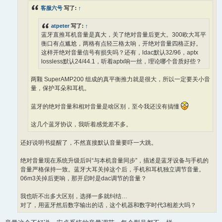
客服六号
写了:
↑
atpeter
写了:
↑
蓝牙直推耳机音量是真大，关了绝对音量后更大。300欧大耳平
衡口有点尴尬，两格有点轻三格太响，开绝对音量四格正好。
这样开绝对音量信号有损失吗？还有，ldac默认32/96，aptx
lossless默认24/44.1，听着aptx响一丝，理论哪个音质好些？
两颗 SuperAMP200 组成的真平衡推力就是很大，所以一定要关小音
量，保护耳朵和耳机。
蓝牙的绝对音量和相对音量是啥区别，至今我还没有搞懂
这几个蓝牙协议，我听着感觉差不多。
还好说明书提醒了，不然直接默认音量要吓一大跳。
绝对音量现在系统升级后叫“与本机音量同步”，描述是蓝牙设备与手机的
音量严格保持一致。蓝牙大耳关掉这个后，手机和耳机独立调节音量。
06m3关掉后更响，那开启时是dac调节的音量？
我也听不出多大区别，选择一多就纠结…
对了，用蓝牙然后数字输出的话，这个机器和数字时代3相差大吗？