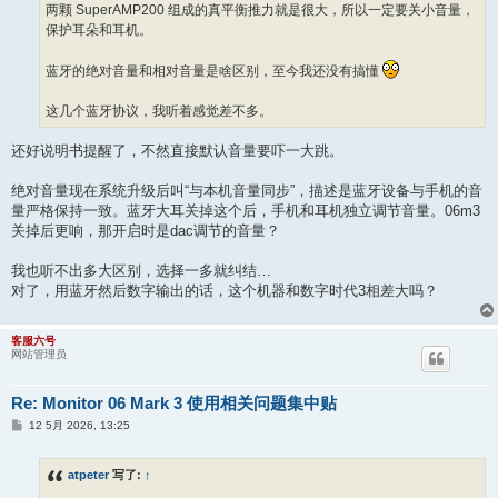
两颗 SuperAMP200 组成的真平衡推力就是很大，所以一定要关小音量，
保护耳朵和耳机。
蓝牙的绝对音量和相对音量是啥区别，至今我还没有搞懂
这几个蓝牙协议，我听着感觉差不多。
还好说明书提醒了，不然直接默认音量要吓一大跳。
绝对音量现在系统升级后叫“与本机音量同步”，描述是蓝牙设备与手机的音
量严格保持一致。蓝牙大耳关掉这个后，手机和耳机独立调节音量。06m3
关掉后更响，那开启时是dac调节的音量？
我也听不出多大区别，选择一多就纠结…
对了，用蓝牙然后数字输出的话，这个机器和数字时代3相差大吗？
客服六号
网站管理员
Re: Monitor 06 Mark 3 使用相关问题集中贴
帖
12 5月 2026, 13:25
子
atpeter
写了:
↑