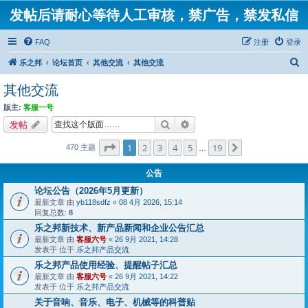
发帖后请耐心等待人工审核，禁广告，禁发私信
FAQ
注册
登录
搜
乐之邦
论坛首页
其他交流
其他交流
索
其他交流
版主:
客服一号
搜索
高级搜索
发帖
分页：
1
/
19
1
2
3
4
5
19
下一页
470 主题
…
公告
论坛公告（2026年5月更新）
最新文章 由
yb118sdfz
«
08 4月 2026, 15:14
回复总数:
8
乐之邦新技术、新产品新闻和企业公告汇总
最新文章 由
客服六号
«
26 9月 2021, 14:28
发表于 位于
乐之邦产品交流
乐之邦产品使用经验、提醒帖子汇总
最新文章 由
客服六号
«
26 9月 2021, 14:22
发表于 位于
乐之邦产品交流
关于音响、音乐、电子、机械等的科普贴