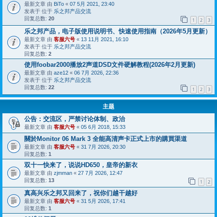
最新文章 由
BiTo
«
07 5月 2021, 23:40
发表于 位于
乐之邦产品交流
回复总数:
20
1
2
3
乐之邦产品，电子版使用说明书、快速使用指南（2026年5月更新）
最新文章 由
客服六号
«
13 11月 2021, 16:10
发表于 位于
乐之邦产品交流
回复总数:
2
使用foobar2000播放2声道DSD文件硬解教程(2026年2月更新)
最新文章 由
aze12
«
06 7月 2026, 22:36
发表于 位于
乐之邦产品交流
回复总数:
22
1
2
3
主题
公告：交流区，严禁讨论体制、政治
最新文章 由
客服六号
«
05 6月 2018, 15:33
關於Monitor 06 Mark 3 全能高清声卡正式上市的購買渠道
最新文章 由
客服六号
«
31 7月 2026, 20:30
回复总数:
1
双十一快来了，说说HD650，皇帝的新衣
最新文章 由
zjmman
«
27 7月 2026, 12:47
回复总数:
13
1
2
真高兴乐之邦又回来了，祝你们越干越好
最新文章 由
客服六号
«
31 5月 2026, 17:41
回复总数:
1