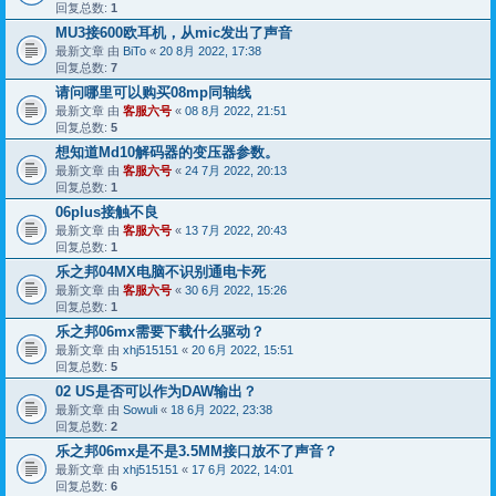
回复总数:
1
MU3接600欧耳机，从mic发出了声音
最新文章 由
BiTo
«
20 8月 2022, 17:38
回复总数:
7
请问哪里可以购买08mp同轴线
最新文章 由
客服六号
«
08 8月 2022, 21:51
回复总数:
5
想知道Md10解码器的变压器参数。
最新文章 由
客服六号
«
24 7月 2022, 20:13
回复总数:
1
06plus接触不良
最新文章 由
客服六号
«
13 7月 2022, 20:43
回复总数:
1
乐之邦04MX电脑不识别通电卡死
最新文章 由
客服六号
«
30 6月 2022, 15:26
回复总数:
1
乐之邦06mx需要下载什么驱动？
最新文章 由
xhj515151
«
20 6月 2022, 15:51
回复总数:
5
02 US是否可以作为DAW输出？
最新文章 由
Sowuli
«
18 6月 2022, 23:38
回复总数:
2
乐之邦06mx是不是3.5MM接口放不了声音？
最新文章 由
xhj515151
«
17 6月 2022, 14:01
回复总数:
6