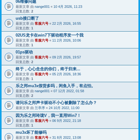
06维修问题
最新文章 由
nange001
«
10 4月 2026, 11:23
回复总数:
2
usb接口断了
最新文章 由
客服六号
«
22 2月 2026, 16:55
回复总数:
1
02US龙卡在win7下驱动程序发一个我
最新文章 由
客服六号
«
11 2月 2026, 10:06
回复总数:
1
01ps驱动
最新文章 由
客服六号
«
09 2月 2026, 19:57
回复总数:
2
终于，心心念念的你们，终于归来...
最新文章 由
客服六号
«
05 2月 2026, 18:36
回复总数:
1
乐之邦mu3x假货多吗，闲鱼入手，有点怕。
最新文章 由
nange001
«
07 12月 2022, 01:58
回复总数:
2
请问乐之邦声卡驱动不小心被删除了怎么办？
最新文章 由
兰亭序
«
24 10月 2022, 11:00
因为乐之邦玲珑V，我一直用Win7！
最新文章 由
客服六号
«
06 9月 2022, 21:18
回复总数:
1
mu3x坏了能修吗
最新文章 由
客服六号
«
31 8月 2022, 13:08