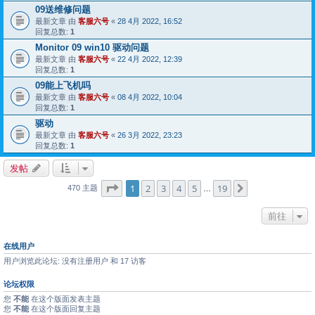
09送维修问题
最新文章 由
客服六号
«
28 4月 2022, 16:52
回复总数:
1
Monitor 09 win10 驱动问题
最新文章 由
客服六号
«
22 4月 2022, 12:39
回复总数:
1
09能上飞机吗
最新文章 由
客服六号
«
08 4月 2022, 10:04
回复总数:
1
驱动
最新文章 由
客服六号
«
26 3月 2022, 23:23
回复总数:
1
发帖
分页：
1
/
19
1
2
3
4
5
19
下一页
470 主题
…
前往
在线用户
用户浏览此论坛: 没有注册用户 和 17 访客
论坛权限
您
不能
在这个版面发表主题
您
不能
在这个版面回复主题