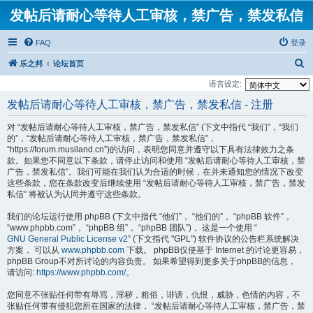
发帖后请耐心等待人工审核，禁广告，禁发私信
FAQ
登录
搜
乐之邦
论坛首页
索
语言设定:
发帖后请耐心等待人工审核，禁广告，禁发私信 - 注册
对 “发帖后请耐心等待人工审核，禁广告，禁发私信” (下文中指代 “我们”，“我们
的”，“发帖后请耐心等待人工审核，禁广告，禁发私信”，
“https://forum.musiland.cn”)的访问，表明您同意并遵守以下具有法律效力之条
款。如果您不同意以下条款，请停止访问和使用 “发帖后请耐心等待人工审核，禁
广告，禁发私信”。我们可能在我们认为合适的时候，在并未通知您的情况下改变
这些条款，您在条款改变后继续使用 “发帖后请耐心等待人工审核，禁广告，禁发
私信” 将被认为认同并遵守这些条款。
我们的论坛运行使用 phpBB (下文中指代 “他们”， “他们的”， “phpBB 软件”，
“www.phpbb.com”， “phpBB 组”， “phpBB 团队”)， 这是一个使用 “
GNU General Public License v2
” (下文指代 "GPL") 软件协议的公告栏系统解决
方案， 可以从
www.phpbb.com
下载。 phpBB仅使基于 Internet 的讨论更容易，
phpBB Group不对所讨论的内容负责。 如果希望得到更多关于phpBB的信息，
请访问:
https://www.phpbb.com/
。
您同意不张贴任何带有辱骂，淫秽，粗俗，诽谤，仇恨，威胁，色情的内容，不
张贴任何带有侵犯您所在国家的法律， “发帖后请耐心等待人工审核，禁广告，禁