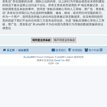
发私信” 所在国家的法律，国际公法的内容。以上的行为可能会使您在未得到通知
的情况下被永远禁止访问这个论坛。所有文章发表所使用的 IP 地址将被记录，以
协助调查违反条款的事件。您同意 “发帖后请耐心等待人工审核，禁广告，禁发私
信” 具有在任何我们认为合适的时候删除，修改，移动，或关闭任何话题的权力。
作为一个用户，您同意您所输入的任何信息将被记录至数据库。在没有得到您同
意的前提下我们不会向任何第三方发布这些信息，但是 “发帖后请耐心等待人工审
核，禁广告，禁发私信” 和 phpBB 不为任何因为黑客行为导致的数据泄漏承担法
律责任.
乐之邦
论坛首页
联系我们
管理团队
用户列表
由
phpBB
® Forum Software © phpBB Limited 提供支持
简体中文语言由
David Yin
维护
GZIP: Off