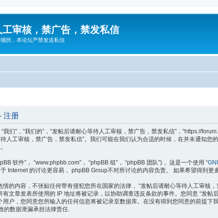
人工审核，禁广告，禁发私信
告骚扰，本论坛严禁发送私信
 注册
们”，“我们的”，“发帖后请耐心等待人工审核，禁广告，禁发私信”，“https://forum
等待人工审核，禁广告，禁发私信”。我们可能在我们认为合适的时候，在并未通知您的
款。
软件”， “www.phpbb.com”， “phpBB 组”， “phpBB 团队”)， 这是一个使用 “
GNU
于 Internet 的讨论更容易， phpBB Group不对所讨论的内容负责。 如果希望得到
情的内容，不张贴任何带有侵犯您所在国家的法律， “发帖后请耐心等待人工审核，
文章发表所使用的 IP 地址将被记录，以协助调查违反条款的事件。您同意 “发帖
个用户，您同意您所输入的任何信息将被记录至数据库。在没有得到您同意的前提下我
导致的数据泄漏承担法律责任.