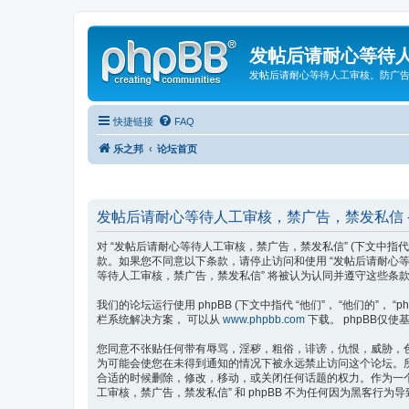
发帖后请耐心等待
发帖后请耐心等待人工审核。防广
快捷链接
FAQ
乐之邦
论坛首页
发帖后请耐心等待人工审核，禁广告，禁发私信 -
对 “发帖后请耐心等待人工审核，禁广告，禁发私信” (下文中指代 “我
款。如果您不同意以下条款，请停止访问和使用 “发帖后请耐心
等待人工审核，禁广告，禁发私信” 将被认为认同并遵守这些条
我们的论坛运行使用 phpBB (下文中指代 “他们”， “他们的”， “phpBB 
栏系统解决方案， 可以从
www.phpbb.com
下载。 phpBB仅使基
您同意不张贴任何带有辱骂，淫秽，粗俗，诽谤，仇恨，威胁，色
为可能会使您在未得到通知的情况下被永远禁止访问这个论坛。所有
合适的时候删除，修改，移动，或关闭任何话题的权力。作为一
工审核，禁广告，禁发私信” 和 phpBB 不为任何因为黑客行为