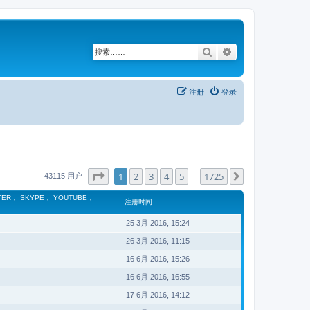
搜索
高级搜索
注册
登录
分页：
1
/
1725
1
2
3
4
5
1725
下一页
43115 用户
…
TER， SKYPE， YOUTUBE，
注册时间
25 3月 2016, 15:24
26 3月 2016, 11:15
16 6月 2016, 15:26
16 6月 2016, 16:55
17 6月 2016, 14:12