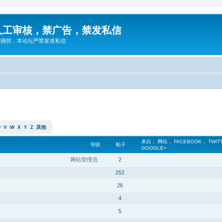
人工审核，禁广告，禁发私信
告骚扰，本论坛严禁发送私信
U
V
W
X
Y
Z
其他
来自， 网站， FACEBOOK， TWIT
等级
帖子
GOOGLE+
网站管理员
2
252
26
4
5