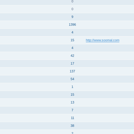
0
0
9
1396
4
15
http://www.soomal.com
4
42
17
137
54
1
15
13
7
11
38
2