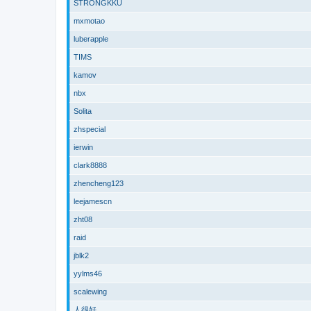
STRONGKKU
mxmotao
luberapple
TIMS
kamov
nbx
Solita
zhspecial
ierwin
clark8888
zhencheng123
leejamescn
zht08
raid
jblk2
yylms46
scalewing
人很好