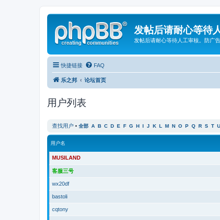
发帖后请耐心等待
发帖后请耐心等待人工审核。防广
快捷链接
FAQ
乐之邦
论坛首页
用户列表
查找用户
•
全部
A
B
C
D
E
F
G
H
I
J
K
L
M
N
O
P
Q
R
S
T
用户名
MUSILAND
客服三号
wx20df
bastoli
cqtony