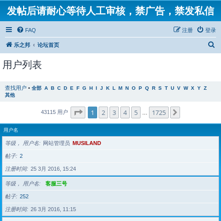
发帖后请耐心等待人工审核，禁广告，禁发私信
FAQ
注册
登录
搜
乐之邦
论坛首页
索
用户列表
查找用户
•
全部
A
B
C
D
E
F
G
H
I
J
K
L
M
N
O
P
Q
R
S
T
U
V
W
X
Y
Z
其他
分页：
1
/
1725
1
2
3
4
5
1725
下一页
43115 用户
…
用户名
等级， 用户名
网站管理员
MUSILAND
帖子
2
注册时间
25 3月 2016, 15:24
等级， 用户名
客服三号
帖子
252
注册时间
26 3月 2016, 11:15