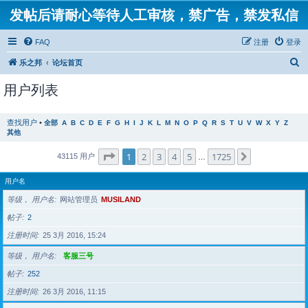
发帖后请耐心等待人工审核，禁广告，禁发私信
FAQ
注册
登录
搜
乐之邦
论坛首页
索
用户列表
查找用户
•
全部
A
B
C
D
E
F
G
H
I
J
K
L
M
N
O
P
Q
R
S
T
U
V
W
X
Y
Z
其他
分页：
1
/
1725
1
2
3
4
5
1725
下一页
43115 用户
…
用户名
等级， 用户名
网站管理员
MUSILAND
帖子
2
注册时间
25 3月 2016, 15:24
等级， 用户名
客服三号
帖子
252
注册时间
26 3月 2016, 11:15