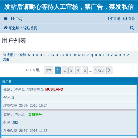
发帖后请耐心等待人工审核，禁广告，禁发私信
FAQ
注册
登录
搜
乐之邦
论坛首页
索
用户列表
查找用户
•
全部
A
B
C
D
E
F
G
H
I
J
K
L
M
N
O
P
Q
R
S
T
U
V
W
X
Y
Z
其他
分页：
1
/
1725
1
2
3
4
5
1725
下一页
43115 用户
…
用户名
等级， 用户名
网站管理员
MUSILAND
帖子
2
注册时间
25 3月 2016, 15:24
等级， 用户名
客服三号
帖子
252
注册时间
26 3月 2016, 11:15