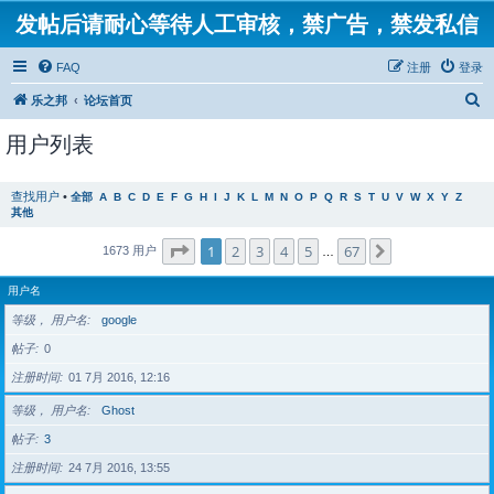
发帖后请耐心等待人工审核，禁广告，禁发私信
FAQ
注册
登录
搜
乐之邦
论坛首页
索
用户列表
查找用户
•
全部
A
B
C
D
E
F
G
H
I
J
K
L
M
N
O
P
Q
R
S
T
U
V
W
X
Y
Z
其他
分页：
1
/
67
1
2
3
4
5
67
下一页
1673 用户
…
用户名
等级， 用户名
google
帖子
0
注册时间
01 7月 2016, 12:16
等级， 用户名
Ghost
帖子
3
注册时间
24 7月 2016, 13:55