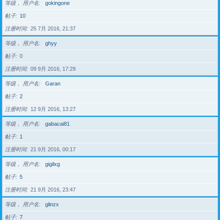
等级， 用户名
gokingone
帖子
10
注册时间
25 7月 2016, 21:37
等级， 用户名
ghyy
帖子
0
注册时间
09 9月 2016, 17:29
等级， 用户名
Garan
帖子
2
注册时间
12 9月 2016, 13:27
等级， 用户名
gabacai81
帖子
1
注册时间
21 9月 2016, 00:17
等级， 用户名
gigilxg
帖子
5
注册时间
21 9月 2016, 23:47
等级， 用户名
glinzx
帖子
7