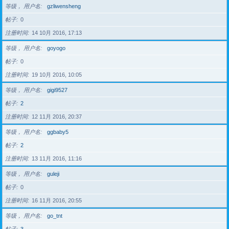
等级， 用户名
gzliwensheng
帖子
0
注册时间
14 10月 2016, 17:13
等级， 用户名
goyogo
帖子
0
注册时间
19 10月 2016, 10:05
等级， 用户名
gigi9527
帖子
2
注册时间
12 11月 2016, 20:37
等级， 用户名
ggbaby5
帖子
2
注册时间
13 11月 2016, 11:16
等级， 用户名
guleji
帖子
0
注册时间
16 11月 2016, 20:55
等级， 用户名
go_tnt